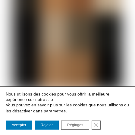
Nous utilisons des cookies pour vous offrir la meilleure
23 Avr 2027 à 19h00
– 24 Avr 2027 à 20h00
expérience sur notre site.
Vous pouvez en savoir plus sur les cookies que nous utilisons ou
les désactiver dans
paramètres
.
LETTRES À LUCILIUS
FERMER LA BANNI
De Sénèque – Adaptation Julien Gelas Mise en scène
Accepter
Rejeter
Réglages
Gérard Gelas