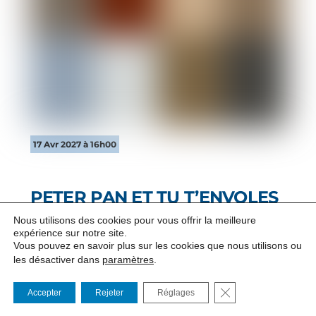
17 Avr 2027 à 16h00
PETER PAN ET TU T’ENVOLES
!
Nous utilisons des cookies pour vous offrir la meilleure
De Sébastien Lanz d’après l’oeuvre de James
expérience sur notre site.
Vous pouvez en savoir plus sur les cookies que nous utilisons ou
Matthew Barrie
les désactiver dans
paramètres
.
Peter Pan, et tu t’envoles ! revisite le mythe à l’ère du
FERMER LA BANNI
Accepter
Rejeter
Réglages
numérique : un spectacle visuel et sensible où
l’imaginaire devient un acte de résistance face aux