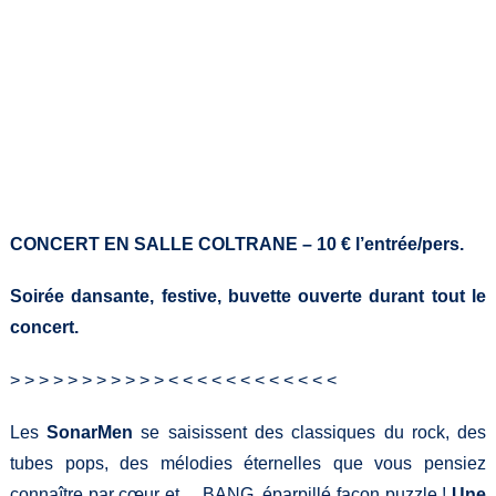
Crédit photo Richard Dépierre
CONCERT EN SALLE COLTRANE – 10 € l’entrée/pers.
Soirée dansante, festive, buvette ouverte durant tout le
concert.
> > > > > > > > > > > < < < < < < < < < < < <
Les
SonarMen
se saisissent des classiques du rock, des
tubes pops, des mélodies éternelles que vous pensiez
connaître par cœur et… BANG, éparpillé façon puzzle !
Une