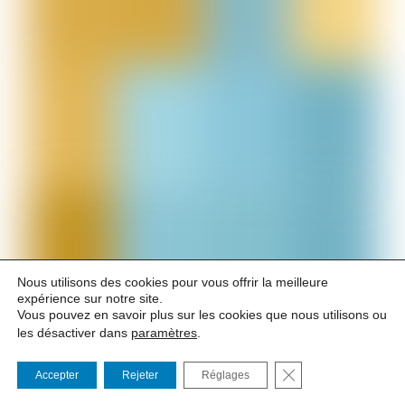
Nous utilisons des cookies pour vous offrir la meilleure
expérience sur notre site.
Vous pouvez en savoir plus sur les cookies que nous utilisons ou
les désactiver dans
paramètres
.
Tous les jours à 19h30
FERMER LA BANNI
Accepter
Rejeter
Réglages
- DU 16 AU 25 JUILLET -
Relâche le lundi 20 juillet