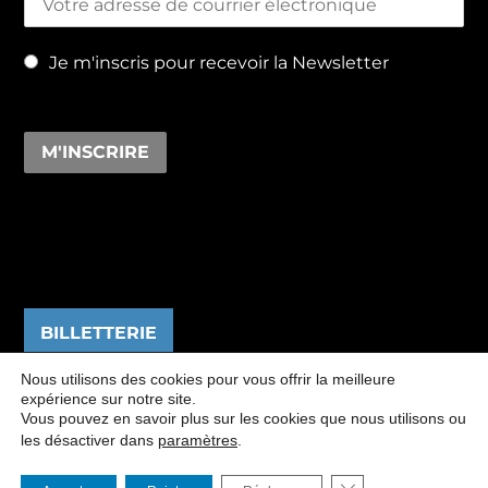
Je m'inscris pour recevoir la Newsletter
BILLETTERIE
Nous utilisons des cookies pour vous offrir la meilleure
expérience sur notre site.
Vous pouvez en savoir plus sur les cookies que nous utilisons ou
les désactiver dans
paramètres
.
Mentions
Théâtre du Chêne Noir - Copyright 2026 -
légales
CGV
-
-
FERMER LA BANNI