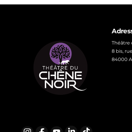
Adres
Théâtre
8 bis, r
84000 A
Instagram
Facebook
YouTube
LinkedIn
TikTok