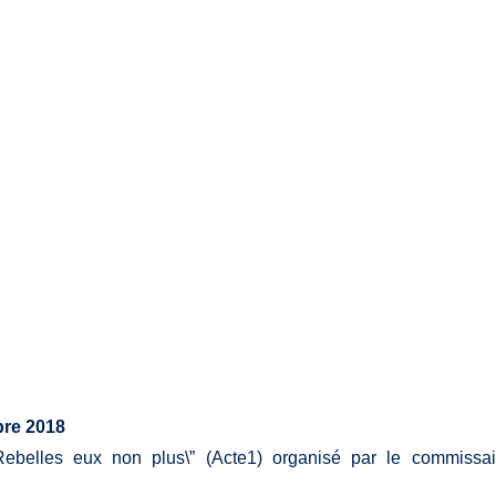
e
bre 2018
”Rebelles eux non plus\” (Acte1) organisé par le commissai