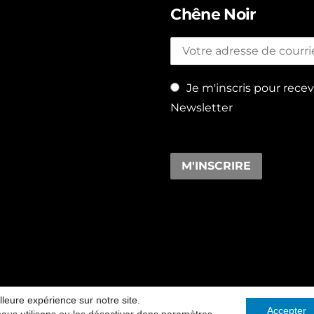
Chêne Noir
Je m'inscris pour recevo
Newsletter
lleure expérience sur notre site.
égales
CGV
-
-
Accepter