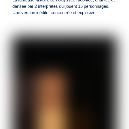
dansée par 2 interprètes qui jouent 15 personnages.
Une version inédite, concentrée et explosive !