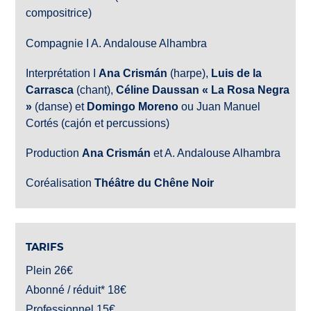
compositrice)
Compagnie I A. Andalouse Alhambra
Interprétation I
Ana Crismán
(harpe),
Luis de la
Carrasca
(chant),
Céline Daussan « La Rosa Negra
»
(danse) et
Domingo Moreno
ou Juan Manuel
Cortés (cajón et percussions)
Production
Ana Crismán
et A. Andalouse Alhambra
Coréalisation
Théâtre du Chêne Noir
TARIFS
Plein 26€
Abonné / réduit* 18€
Professionnel 15€