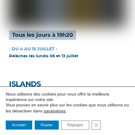
Tous les jours à 19h20
- DU 4 AU 15 JUILLET -
Relâches les lundis 06 et 13 juillet
ISLANDS
Nous utilisons des cookies pour vous offrir la meilleure
Chorégraphie de Carolyn Carlson
expérience sur notre site.
Vous pouvez en savoir plus sur les cookies que nous utilisons ou
Une traversée poétique reflétant nos instincts animaux,
les désactiver dans
paramètres
.
notre rage de vivre dans l’adversité et le dénuement d’être
humain dans un monde de souffrance…
FERMER LA BANNI
Accepter
Rejeter
Réglages