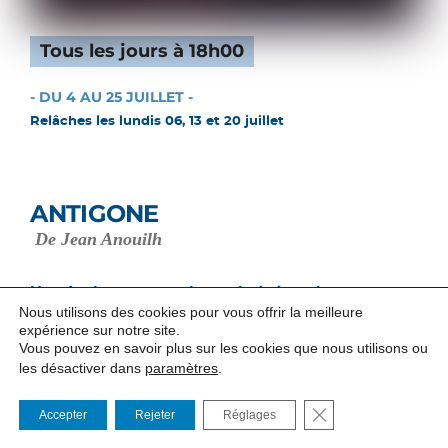
Tous les jours à 18h00
- DU 4 AU 25 JUILLET -
Relâches les lundis 06, 13 et 20 juillet
ANTIGONE
De Jean Anouilh
Une Antigone audacieuse, irrévérencieuse,
Nous utilisons des cookies pour vous offrir la meilleure
déterminée
expérience sur notre site.
Une Antigone audacieuse, irrévérencieuse, déterminée, qui
Vous pouvez en savoir plus sur les cookies que nous utilisons ou
se confronte aux limites intellectuelles du pouvoir de Créon
les désactiver dans
paramètres
.
et de son système patriarcal obsolète.
FERMER LA BANNI
Accepter
Rejeter
Réglages