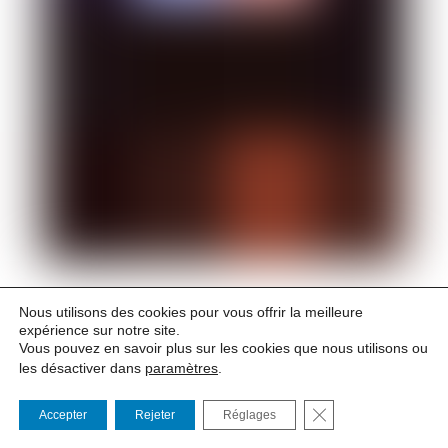
Nous utilisons des cookies pour vous offrir la meilleure
FRAMES WEB VIDEO
expérience sur notre site.
FESTIVAL
Vous pouvez en savoir plus sur les cookies que nous utilisons ou
les désactiver dans
paramètres
.
Le Frames de retour au printemps 2027
FERMER LA BANNI
Accepter
Rejeter
Réglages
L’événement de référence en France sur la webcréation