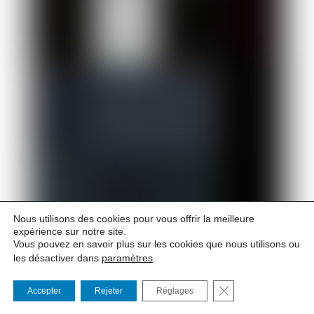
Nous utilisons des cookies pour vous offrir la meilleure
expérience sur notre site.
Vous pouvez en savoir plus sur les cookies que nous utilisons ou
les désactiver dans
paramètres
.
6 Mar 2027 à 20h00
– 7 Mar 2027 à 15h00
FERMER LA BANNI
Accepter
Rejeter
Réglages