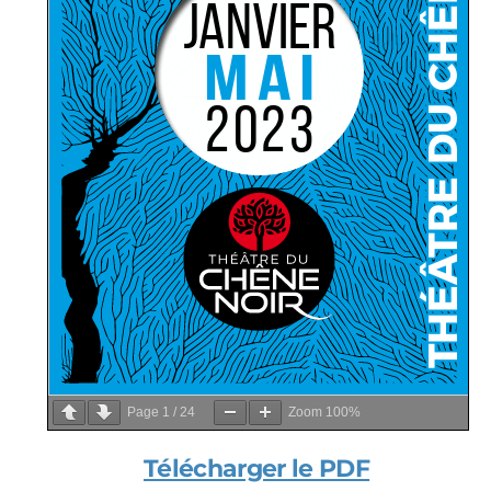
Page
1
/
24
Zoom
100%
Télécharger le PDF