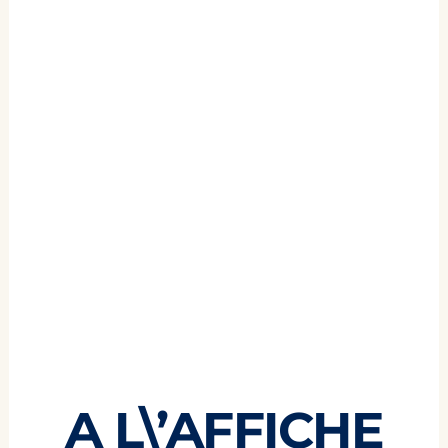
Conférence 50 ans de
Chêne
A L\’AFFICHE