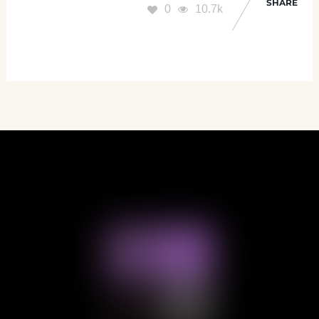
SHARE
0
10.7k