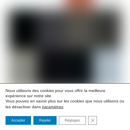
Nous utilisons des cookies pour vous offrir la meilleure
expérience sur notre site.
Tous les jours à 20h00
Vous pouvez en savoir plus sur les cookies que nous utilisons ou
les désactiver dans
paramètres
.
DU 4 AU 25 JUILLET
FERMER LA BANNI
Accepter
Rejeter
Réglages