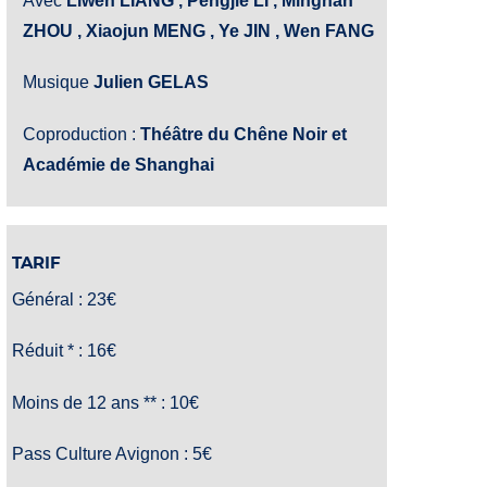
Avec
Liwen LIANG , Pengjie LI , Minghan
ZHOU , Xiaojun MENG , Ye JIN , Wen FANG
Musique
Julien GELAS
Coproduction :
Théâtre du Chêne Noir et
Académie de Shanghai
TARIF
Général : 23€
Réduit * : 16€
Moins de 12 ans ** : 10€
Pass Culture Avignon : 5€