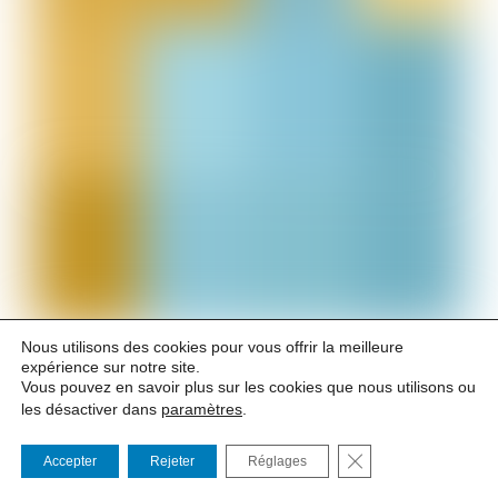
Nous utilisons des cookies pour vous offrir la meilleure
Tous les jours à 19h30
expérience sur notre site.
Vous pouvez en savoir plus sur les cookies que nous utilisons ou
- DU 16 AU 25 JUILLET -
les désactiver dans
paramètres
.
Relâche le lundi 20 juillet
FERMER LA BANNI
Accepter
Rejeter
Réglages