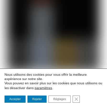
Nous utilisons des cookies pour vous offrir la meilleure
Tous les jours à 19h20
expérience sur notre site.
Vous pouvez en savoir plus sur les cookies que nous utilisons ou
les désactiver dans
paramètres
.
- DU 4 AU 15 JUILLET -
Relâches les lundis 06 et 13 juillet
FERMER LA BANNI
Accepter
Rejeter
Réglages